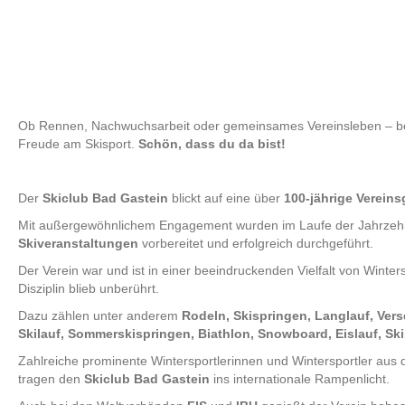
Ob Rennen, Nachwuchsarbeit oder gemeinsames Vereinsleben – bei 
Freude am Skisport.
Schön, dass du da bist!
Der
Skiclub Bad Gastein
blickt auf eine über
100-jährige Verein
Mit außergewöhnlichem Engagement wurden im Laufe der Jahrze
Skiveranstaltungen
vorbereitet und erfolgreich durchgeführt.
Der Verein war und ist in einer beeindruckenden Vielfalt von Winter
Disziplin blieb unberührt.
Dazu zählen unter anderem
Rodeln, Skispringen, Langlauf, Vers
Skilauf, Sommerskispringen, Biathlon, Snowboard, Eislauf, Sk
Zahlreiche prominente Wintersportlerinnen und Wintersportler aus
tragen den
Skiclub Bad Gastein
ins internationale Rampenlicht.