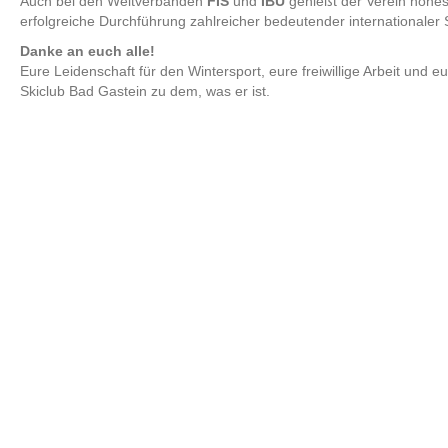
Auch bei den Weltverbänden
FIS
und
IBU
genießt der Verein hohes 
erfolgreiche Durchführung zahlreicher bedeutender internationaler 
Danke an euch alle!
Eure Leidenschaft für den Wintersport, eure freiwillige Arbeit un
Skiclub Bad Gastein zu dem, was er ist.