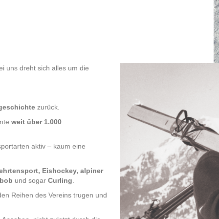
uns dreht sich alles um die
sgeschichte
zurück.
hnte
weit über 1.000
sportarten aktiv – kaum eine
ehrtensport, Eishockey, alpiner
ibob
und sogar
Curling
.
 den Reihen des Vereins trugen und